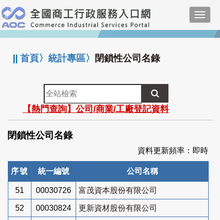
跳
Toggl
到
navig
主
:::
要
內
||
首頁
〉
統計專區
〉
閉鎖性公司名錄
容
全
站
【熱門查詢】公司/商業/工廠登記資料
檢
索
閉鎖性公司名錄
資料更新頻率：即時
序號
統一編號
公司名稱
51
00030726
富茂資本股份有限公司
52
00030824
更新資材股份有限公司