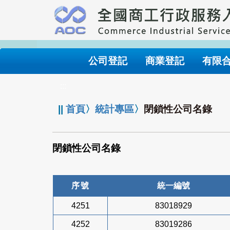
跳
到
主
要
內
公司登記
商業登記
有限
容
:::
||
首頁
〉
統計專區
〉
閉鎖性公司名錄
閉鎖性公司名錄
序號
統一編號
4251
83018929
4252
83019286