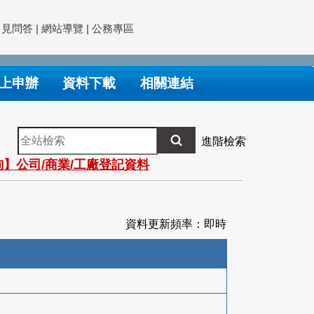
常見問答
|
網站導覽
|
公務專區
上申辦
資料下載
相關連結
全
進階檢索
站
】公司/商業/工廠登記資料
檢
索
資料更新頻率：即時