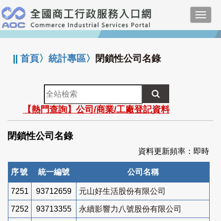
跳
Toggl
到
navig
主
:::
要
內
||
首頁
〉
統計專區
〉
閉鎖性公司名錄
容
全
站
【熱門查詢】公司/商業/工廠登記資料
檢
索
閉鎖性公司名錄
資料更新頻率：即時
序號
統一編號
公司名稱
7251
93712659
元山好生活股份有限公司
7252
93713355
永續影響力八號股份有限公司