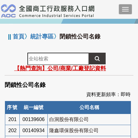
跳
Toggl
到
navig
主
:::
要
內
||
首頁
〉
統計專區
〉
閉鎖性公司名錄
容
全
站
【熱門查詢】公司/商業/工廠登記資料
檢
索
閉鎖性公司名錄
資料更新頻率：即時
序號
統一編號
公司名稱
201
00139606
白洞股份有限公司
202
00140934
隆鑫環保股份有限公司