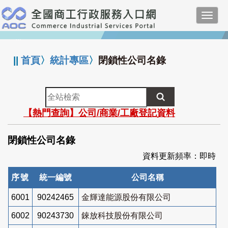
跳
Toggl
到
navig
主
:::
要
內
||
首頁
〉
統計專區
〉
閉鎖性公司名錄
容
全
站
【熱門查詢】公司/商業/工廠登記資料
檢
索
閉鎖性公司名錄
資料更新頻率：即時
序號
統一編號
公司名稱
6001
90242465
金輝達能源股份有限公司
6002
90243730
錸放科技股份有限公司