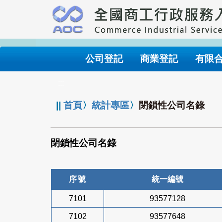
跳
到
主
要
內
公司登記
商業登記
有限
容
:::
||
首頁
〉
統計專區
〉
閉鎖性公司名錄
閉鎖性公司名錄
序號
統一編號
7101
93577128
7102
93577648