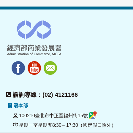
諮詢專線：(02) 4121166
署本部
100210臺北市中正區福州街15號
星期一至星期五8:30～17:30（國定假日除外）