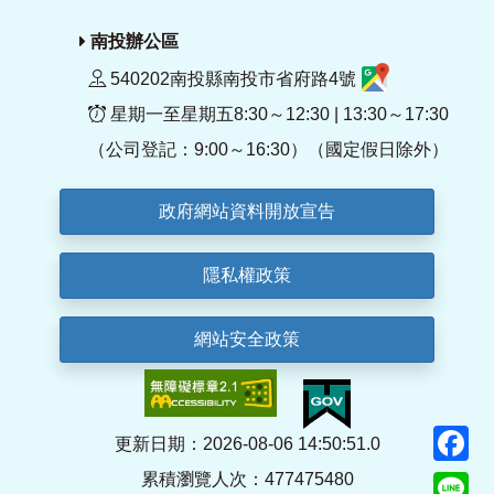
南投辦公區
540202南投縣南投市省府路4號
星期一至星期五8:30～12:30 | 13:30～17:30
（公司登記：9:00～16:30）（國定假日除外）
政府網站資料開放宣告
隱私權政策
網站安全政策
F
更新日期：2026-08-06 14:50:51.0
累積瀏覽人次：477475480
Li