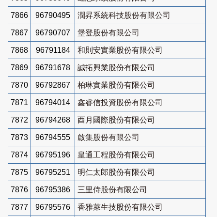
7866
96790495
潤昇系統科技股份有限公司
7867
96790707
堡登股份有限公司
7868
96791184
和則安實業股份有限公司
7869
96791678
誠拓興業股份有限公司
7870
96792867
柏琳實業股份有限公司
7871
96794014
鑫睿信投資股份有限公司
7872
96794268
酉月國際股份有限公司
7873
96794555
啟集股份有限公司
7874
96795196
皇通工程股份有限公司
7875
96795251
明仁太郎股份有限公司
7876
96795386
三里侍股份有限公司
7877
96795576
香雅萊生技股份有限公司