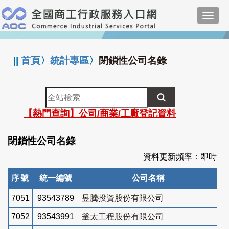
跳
Toggl
到
navig
主
:::
要
內
||
首頁
〉
統計專區
〉
閉鎖性公司名錄
容
全
站
【熱門查詢】公司/商業/工廠登記資料
檢
索
閉鎖性公司名錄
資料更新頻率：即時
序號
統一編號
公司名稱
7051
93543789
昱騰投資股份有限公司
7052
93543991
釜太工程股份有限公司