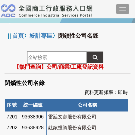
跳
Toggl
到
navig
主
:::
要
內
||
首頁
〉
統計專區
〉
閉鎖性公司名錄
容
全
站
【熱門查詢】公司/商業/工廠登記資料
檢
索
閉鎖性公司名錄
資料更新頻率：即時
序號
統一編號
公司名稱
7201
93638906
雷廷文創股份有限公司
7202
93638928
鈦銥投資股份有限公司