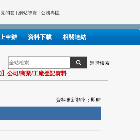
常見問答
|
網站導覽
|
公務專區
上申辦
資料下載
相關連結
全
進階檢索
站
】公司/商業/工廠登記資料
檢
索
資料更新頻率：即時