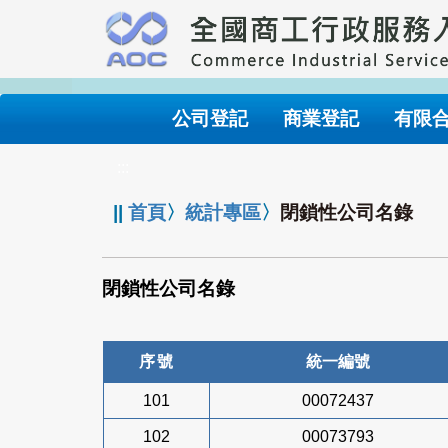
跳
到
主
要
內
公司登記
商業登記
有限
容
:::
||
首頁
〉
統計專區
〉
閉鎖性公司名錄
閉鎖性公司名錄
序號
統一編號
101
00072437
102
00073793