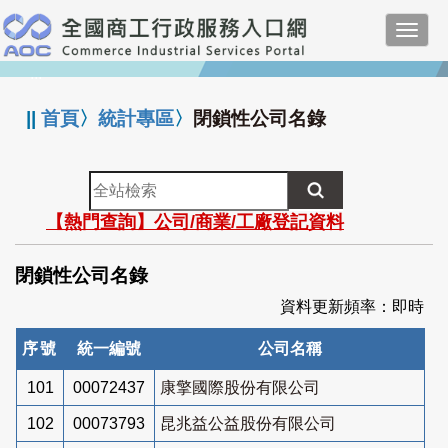
跳
Toggl
到
navig
主
:::
要
內
||
首頁
〉
統計專區
〉
閉鎖性公司名錄
容
全
站
【熱門查詢】公司/商業/工廠登記資料
檢
索
閉鎖性公司名錄
資料更新頻率：即時
序號
統一編號
公司名稱
101
00072437
康擎國際股份有限公司
102
00073793
昆兆益公益股份有限公司