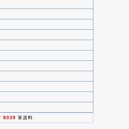
有
8039
筆資料