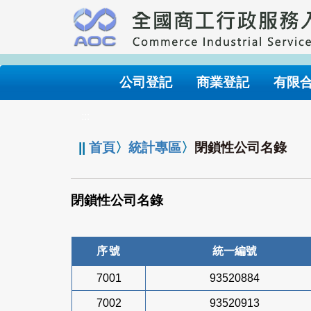
跳
到
主
要
內
公司登記
商業登記
有限
容
:::
||
首頁
〉
統計專區
〉
閉鎖性公司名錄
閉鎖性公司名錄
序號
統一編號
7001
93520884
7002
93520913