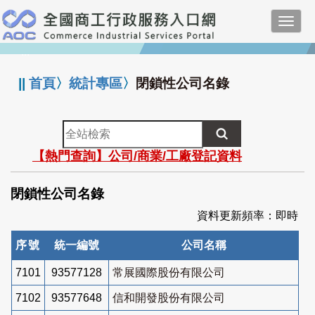
跳
Toggl
到
navig
主
:::
要
內
||
首頁
〉
統計專區
〉
閉鎖性公司名錄
容
全
站
【熱門查詢】公司/商業/工廠登記資料
檢
索
閉鎖性公司名錄
資料更新頻率：即時
序號
統一編號
公司名稱
7101
93577128
常展國際股份有限公司
7102
93577648
信和開發股份有限公司