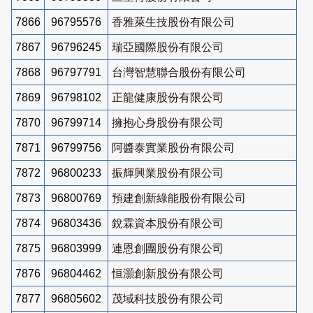
7866
96795576
香雅萊生技股份有限公司
7867
96796245
瑞亞國際股份有限公司
7868
96797791
台灣智慧聯合股份有限公司
7869
96798102
正龍健康股份有限公司
7870
96799714
擁抱心身股份有限公司
7871
96799756
阿醬泰實業股份有限公司
7872
96800233
振輝興業股份有限公司
7873
96800769
預建創新綠能股份有限公司
7874
96803436
銳霖資本股份有限公司
7875
96803999
連恩創團股份有限公司
7876
96804462
恒灝創新股份有限公司
7877
96805602
茂域科技股份有限公司