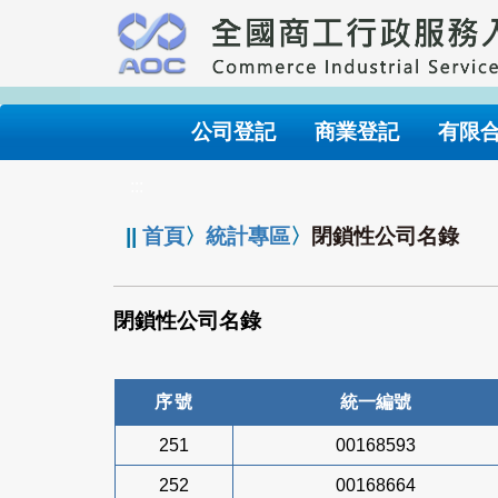
跳
到
主
要
內
公司登記
商業登記
有限
容
:::
||
首頁
〉
統計專區
〉
閉鎖性公司名錄
閉鎖性公司名錄
序號
統一編號
251
00168593
252
00168664