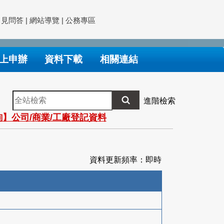
常見問答
|
網站導覽
|
公務專區
上申辦
資料下載
相關連結
全
進階檢索
站
】公司/商業/工廠登記資料
檢
索
資料更新頻率：即時