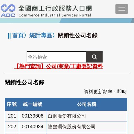
跳
Toggl
到
navig
主
:::
要
內
||
首頁
〉
統計專區
〉
閉鎖性公司名錄
容
全
站
【熱門查詢】公司/商業/工廠登記資料
檢
索
閉鎖性公司名錄
資料更新頻率：即時
序號
統一編號
公司名稱
201
00139606
白洞股份有限公司
202
00140934
隆鑫環保股份有限公司