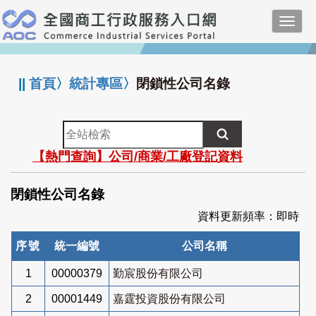
跳
Toggl
到
navig
主
:::
要
內
||
首頁
〉
統計專區
〉
閉鎖性公司名錄
容
全
站
【熱門查詢】公司/商業/工廠登記資料
檢
索
閉鎖性公司名錄
資料更新頻率：即時
序號
統一編號
公司名稱
1
00000379
勤宸股份有限公司
2
00001449
嘉霆投資股份有限公司