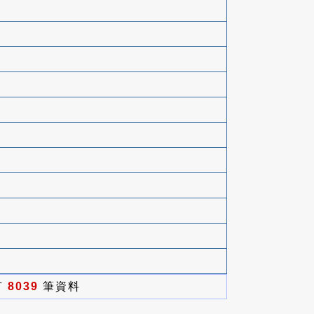
有
8039
筆資料