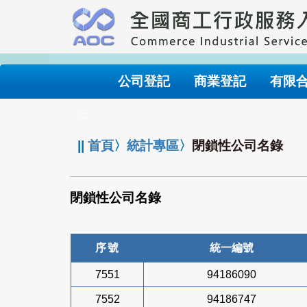
跳
到
主
要
內
公司登記
商業登記
有限
容
:::
||
首頁
〉
統計專區
〉
閉鎖性公司名錄
閉鎖性公司名錄
序號
統一編號
7551
94186090
7552
94186747