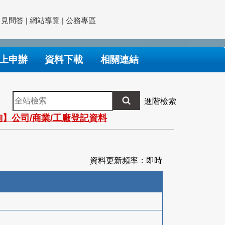
常見問答
|
網站導覽
|
公務專區
上申辦
資料下載
相關連結
全
進階檢索
站
】公司/商業/工廠登記資料
檢
索
資料更新頻率：即時