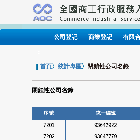
跳
到
主
要
內
公司登記
商業登記
有限
容
:::
||
首頁
〉
統計專區
〉
閉鎖性公司名錄
閉鎖性公司名錄
序號
統一編號
7201
93642922
7202
93647779