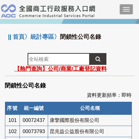
跳
Toggl
到
navig
主
:::
要
內
||
首頁
〉
統計專區
〉
閉鎖性公司名錄
容
全
站
【熱門查詢】公司/商業/工廠登記資料
檢
索
閉鎖性公司名錄
資料更新頻率：即時
序號
統一編號
公司名稱
101
00072437
康擎國際股份有限公司
102
00073793
昆兆益公益股份有限公司