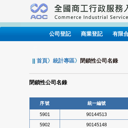
跳
到
主
要
內
公司登記
商業登記
有限
容
:::
||
首頁
〉
統計專區
〉
閉鎖性公司名錄
閉鎖性公司名錄
序號
統一編號
5901
90144513
5902
90145148