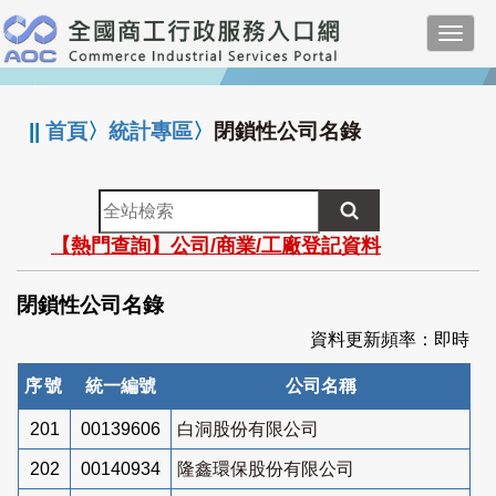
跳
Toggl
到
navig
主
:::
要
內
||
首頁
〉
統計專區
〉
閉鎖性公司名錄
容
全
站
【熱門查詢】公司/商業/工廠登記資料
檢
索
閉鎖性公司名錄
資料更新頻率：即時
序號
統一編號
公司名稱
201
00139606
白洞股份有限公司
202
00140934
隆鑫環保股份有限公司