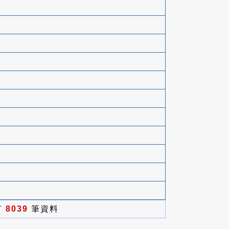
有
8039
筆資料