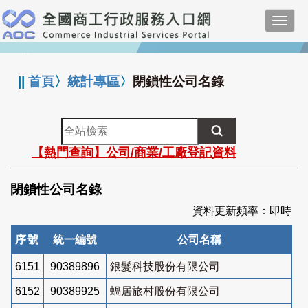
跳
Toggl
到
navig
主
:::
要
內
||
首頁
〉
統計專區
〉
閉鎖性公司名錄
容
全
站
【熱門查詢】公司/商業/工廠登記資料
檢
索
閉鎖性公司名錄
資料更新頻率：即時
序號
統一編號
公司名稱
6151
90389896
銀髮科技股份有限公司
6152
90389925
蝸居旅村股份有限公司