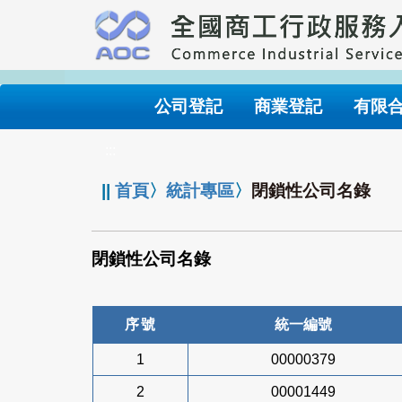
跳
到
主
要
內
公司登記
商業登記
有限
容
:::
||
首頁
〉
統計專區
〉
閉鎖性公司名錄
閉鎖性公司名錄
序號
統一編號
1
00000379
2
00001449