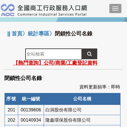
跳
Toggl
到
navig
主
:::
要
內
||
首頁
〉
統計專區
〉
閉鎖性公司名錄
容
全
站
【熱門查詢】公司/商業/工廠登記資料
檢
索
閉鎖性公司名錄
資料更新頻率：即時
序號
統一編號
公司名稱
201
00139606
白洞股份有限公司
202
00140934
隆鑫環保股份有限公司