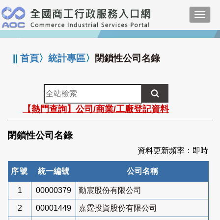
跳
Toggl
到
navig
主
:::
要
內
||
首頁
〉
統計專區
〉
閉鎖性公司名錄
容
全
站
【熱門查詢】公司/商業/工廠登記資料
檢
索
閉鎖性公司名錄
資料更新頻率：即時
序號
統一編號
公司名稱
1
00000379
勤宸股份有限公司
2
00001449
嘉霆投資股份有限公司