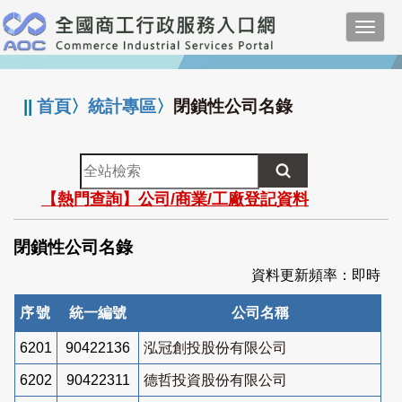
跳
Toggl
到
navig
主
:::
要
內
||
首頁
〉
統計專區
〉
閉鎖性公司名錄
容
全
站
【熱門查詢】公司/商業/工廠登記資料
檢
索
閉鎖性公司名錄
資料更新頻率：即時
序號
統一編號
公司名稱
6201
90422136
泓冠創投股份有限公司
6202
90422311
德哲投資股份有限公司