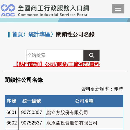
跳
Toggl
到
navig
主
:::
要
內
||
首頁
〉
統計專區
〉
閉鎖性公司名錄
容
全
站
【熱門查詢】公司/商業/工廠登記資料
檢
索
閉鎖性公司名錄
資料更新頻率：即時
序號
統一編號
公司名稱
6601
90750307
點立方股份有限公司
6602
90752537
永承益投資股份有限公司