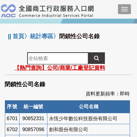
跳
Toggl
到
navig
主
:::
要
內
||
首頁
〉
統計專區
〉
閉鎖性公司名錄
容
全
站
【熱門查詢】公司/商業/工廠登記資料
檢
索
閉鎖性公司名錄
資料更新頻率：即時
序號
統一編號
公司名稱
6701
90852331
永恆少年數位科技股份有限公司
6702
90857096
創和股份有限公司