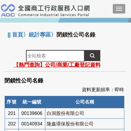
跳
Toggl
到
navig
主
:::
要
內
||
首頁
〉
統計專區
〉
閉鎖性公司名錄
容
全
站
【熱門查詢】公司/商業/工廠登記資料
檢
索
閉鎖性公司名錄
資料更新頻率：即時
序號
統一編號
公司名稱
201
00139606
白洞股份有限公司
202
00140934
隆鑫環保股份有限公司