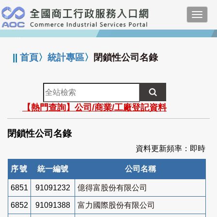
跳
Toggl
到
navig
主
:::
要
內
||
首頁
〉
統計專區
〉
閉鎖性公司名錄
容
全
站
【熱門查詢】公司/商業/工廠登記資料
檢
索
閉鎖性公司名錄
資料更新頻率：即時
序號
統一編號
公司名稱
6851
91091232
億得富股份有限公司
6852
91091388
富力國際股份有限公司