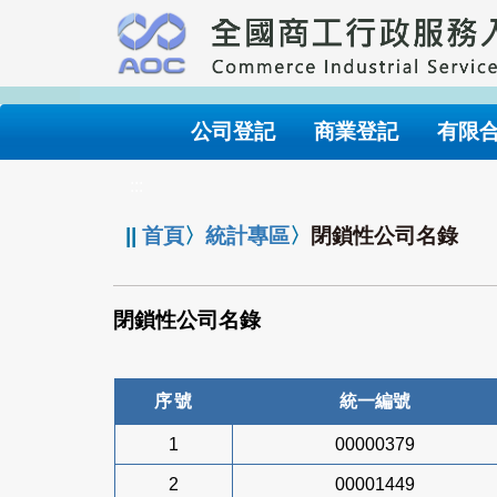
跳
到
主
要
內
公司登記
商業登記
有限
容
:::
||
首頁
〉
統計專區
〉
閉鎖性公司名錄
閉鎖性公司名錄
序號
統一編號
1
00000379
2
00001449