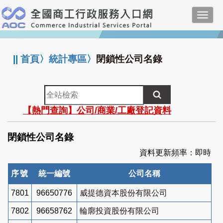
跳
Toggl
到
navig
主
:::
要
內
||
首頁
〉
統計專區
〉
閉鎖性公司名錄
容
全
站
【熱門查詢】公司/商業/工廠登記資料
檢
索
閉鎖性公司名錄
資料更新頻率：即時
序號
統一編號
公司名稱
7801
96650776
威提德資本股份有限公司
7802
96658762
輪廓投資股份有限公司