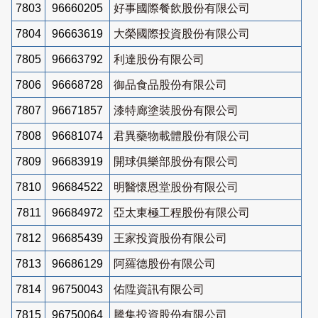
7803
96660205
好事國際餐飲股份有限公司
7804
96663619
大榮國際投資股份有限公司
7805
96663792
利達股份有限公司
7806
96668728
御品食品股份有限公司
7807
96671857
漆特廊塗裝股份有限公司
7808
96681074
君異藥物載體股份有限公司
7809
96683919
開球俱樂部股份有限公司
7810
96684522
明醫懷恩堂股份有限公司
7811
96684972
亞太東極工程股份有限公司
7812
96685439
王家投資股份有限公司
7813
96686129
阿羅德股份有限公司
7814
96750043
佑陞資訊有限公司
7815
96750064
騰集投資股份有限公司