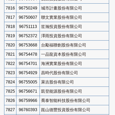
7816
96750249
城市計畫股份有限公司
7817
96750607
聯文實業股份有限公司
7818
96751113
笙瀚投資股份有限公司
7819
96752372
澤雨投資股份有限公司
7820
96753668
台勵福聯創股份有限公司
7821
96754478
一品龍資本股份有限公司
7822
96754701
海洲實業股份有限公司
7823
96754929
昌時代股份有限公司
7824
96755005
萊吉股份有限公司
7825
96756671
凱登能源股份有限公司
7826
96759966
喬泰智能科技股份有限公司
7827
96760393
崑山德豐投資股份有限公司