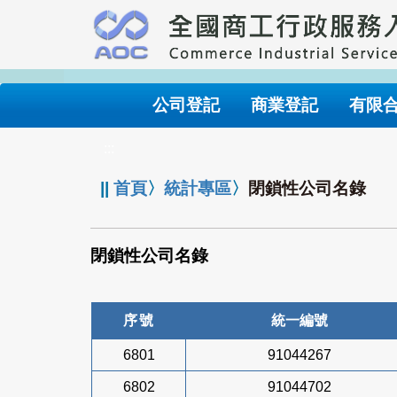
跳
到
主
要
內
公司登記
商業登記
有限
容
:::
||
首頁
〉
統計專區
〉
閉鎖性公司名錄
閉鎖性公司名錄
序號
統一編號
6801
91044267
6802
91044702