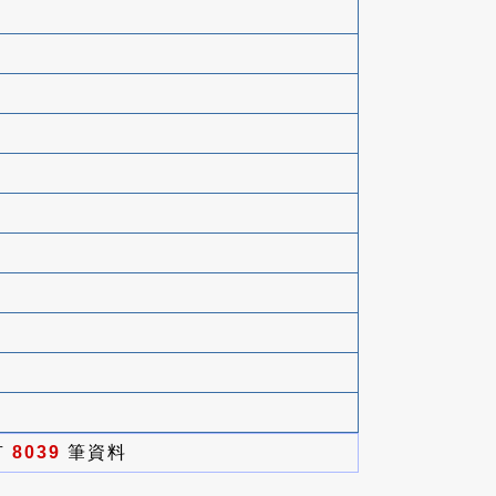
有
8039
筆資料