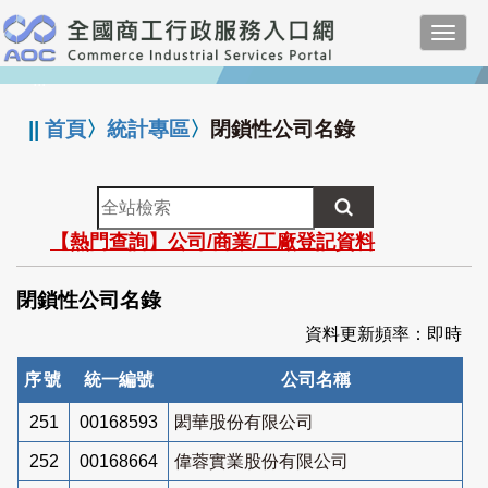
跳
Toggl
到
navig
主
:::
要
內
||
首頁
〉
統計專區
〉
閉鎖性公司名錄
容
全
站
【熱門查詢】公司/商業/工廠登記資料
檢
索
閉鎖性公司名錄
資料更新頻率：即時
序號
統一編號
公司名稱
251
00168593
閎華股份有限公司
252
00168664
偉蓉實業股份有限公司