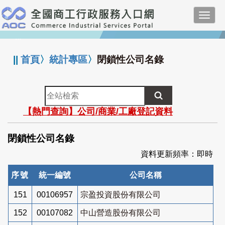
跳
Toggl
到
navig
主
:::
要
內
||
首頁
〉
統計專區
〉
閉鎖性公司名錄
容
全
站
【熱門查詢】公司/商業/工廠登記資料
檢
索
閉鎖性公司名錄
資料更新頻率：即時
序號
統一編號
公司名稱
151
00106957
宗盈投資股份有限公司
152
00107082
中山營造股份有限公司