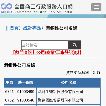
跳
Toggl
到
navig
主
:::
要
內
||
首頁
〉
統計專區
〉
閉鎖性公司名錄
容
全
站
【熱門查詢】公司/商業/工廠登記資料
檢
索
閉鎖性公司名錄
資料更新頻率：即時
序號
統一編號
公司名稱
6751
91003499
賦能生醫科技股份有限公司
6752
91003548
聚祿國際貿易股份有限公司