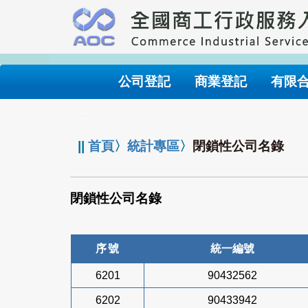
跳
到
主
要
內
公司登記
商業登記
有限
容
:::
||
首頁
〉
統計專區
〉
閉鎖性公司名錄
閉鎖性公司名錄
序號
統一編號
6201
90432562
6202
90433942