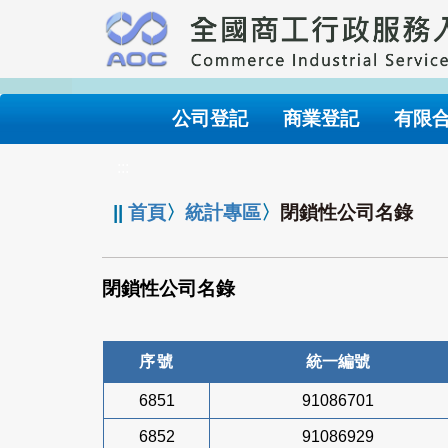
跳
到
主
要
內
公司登記
商業登記
有限
容
:::
||
首頁
〉
統計專區
〉
閉鎖性公司名錄
閉鎖性公司名錄
序號
統一編號
6851
91086701
6852
91086929