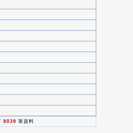
有
8039
筆資料