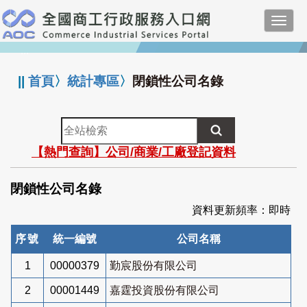
跳
Toggl
到
navig
主
:::
要
內
||
首頁
〉
統計專區
〉
閉鎖性公司名錄
容
全
站
【熱門查詢】公司/商業/工廠登記資料
檢
索
閉鎖性公司名錄
資料更新頻率：即時
序號
統一編號
公司名稱
1
00000379
勤宸股份有限公司
2
00001449
嘉霆投資股份有限公司