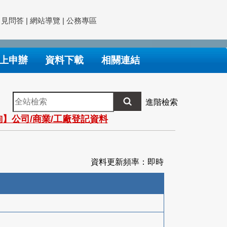
常見問答
|
網站導覽
|
公務專區
上申辦
資料下載
相關連結
全
進階檢索
站
】公司/商業/工廠登記資料
檢
索
資料更新頻率：即時