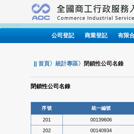
跳
到
主
要
內
公司登記
商業登記
有限
容
:::
||
首頁
〉
統計專區
〉
閉鎖性公司名錄
閉鎖性公司名錄
序號
統一編號
201
00139606
202
00140934