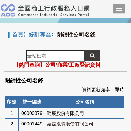
跳
Toggl
到
navig
主
:::
要
內
||
首頁
〉
統計專區
〉
閉鎖性公司名錄
容
全
站
【熱門查詢】公司/商業/工廠登記資料
檢
索
閉鎖性公司名錄
資料更新頻率：即時
序號
統一編號
公司名稱
1
00000379
勤宸股份有限公司
2
00001449
嘉霆投資股份有限公司