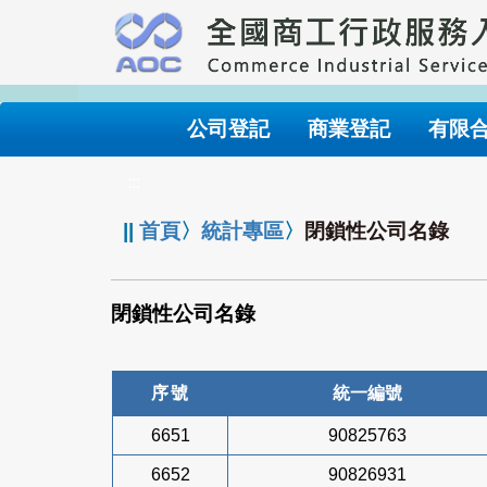
跳
到
主
要
內
公司登記
商業登記
有限
容
:::
||
首頁
〉
統計專區
〉
閉鎖性公司名錄
閉鎖性公司名錄
序號
統一編號
6651
90825763
6652
90826931