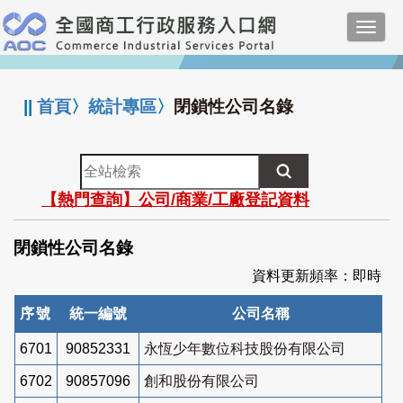
跳
Toggl
到
navig
主
:::
要
內
||
首頁
〉
統計專區
〉
閉鎖性公司名錄
容
全
站
【熱門查詢】公司/商業/工廠登記資料
檢
索
閉鎖性公司名錄
資料更新頻率：即時
序號
統一編號
公司名稱
6701
90852331
永恆少年數位科技股份有限公司
6702
90857096
創和股份有限公司