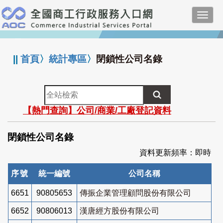
跳
Toggl
到
navig
主
:::
要
內
||
首頁
〉
統計專區
〉
閉鎖性公司名錄
容
全
站
【熱門查詢】公司/商業/工廠登記資料
檢
索
閉鎖性公司名錄
資料更新頻率：即時
序號
統一編號
公司名稱
6651
90805653
傳振企業管理顧問股份有限公司
6652
90806013
漢唐經方股份有限公司