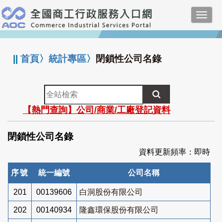
跳
Toggl
到
navig
主
:::
要
內
||
首頁
〉
統計專區
〉
閉鎖性公司名錄
容
全
站
【熱門查詢】公司/商業/工廠登記資料
檢
索
閉鎖性公司名錄
資料更新頻率：即時
序號
統一編號
公司名稱
201
00139606
白洞股份有限公司
202
00140934
隆鑫環保股份有限公司