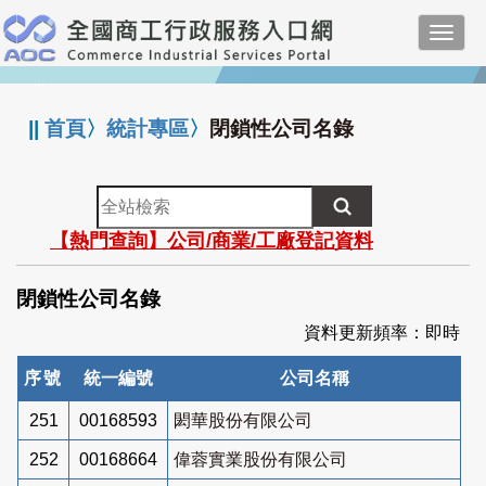
跳
Toggl
到
navig
主
:::
要
內
||
首頁
〉
統計專區
〉
閉鎖性公司名錄
容
全
站
【熱門查詢】公司/商業/工廠登記資料
檢
索
閉鎖性公司名錄
資料更新頻率：即時
序號
統一編號
公司名稱
251
00168593
閎華股份有限公司
252
00168664
偉蓉實業股份有限公司