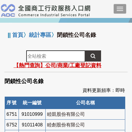
跳
Toggl
到
navig
主
:::
要
內
||
首頁
〉
統計專區
〉
閉鎖性公司名錄
容
全
站
【熱門查詢】公司/商業/工廠登記資料
檢
索
閉鎖性公司名錄
資料更新頻率：即時
序號
統一編號
公司名稱
6751
91010999
睦凱股份有限公司
6752
91011408
睦創股份有限公司