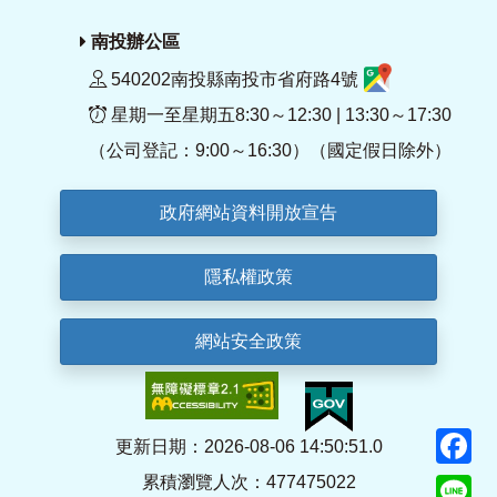
南投辦公區
540202南投縣南投市省府路4號
星期一至星期五8:30～12:30 | 13:30～17:30
（公司登記：9:00～16:30）（國定假日除外）
政府網站資料開放宣告
隱私權政策
網站安全政策
F
更新日期：2026-08-06 14:50:51.0
累積瀏覽人次：477475022
Li